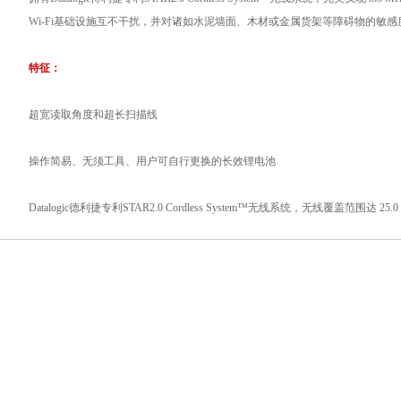
Wi-Fi基础设施互不干扰，并对诸如水泥墙面、木材或金属货架等障碍物的敏
特征：
超宽读取角度和超长扫描线
操作简易、无须工具、用户可自行更换的长效锂电池
Datalogic德利捷专利STAR2.0 Cordless System™无线系统，无线覆盖范围达 25.0 