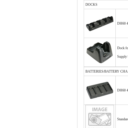
DOCKS
DH60 4 
Dock fo
Supply
BATTERIES/BATTERY CH
DH60 4 
Standar