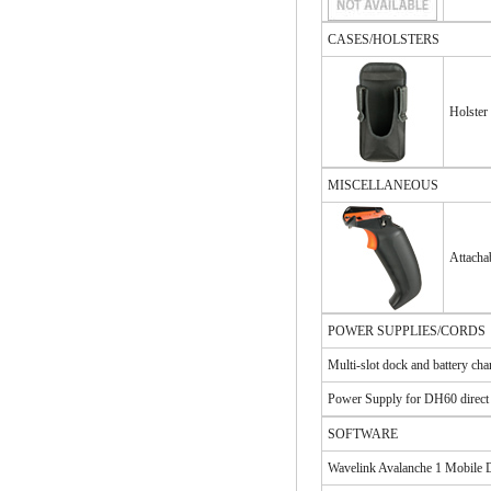
CASES/HOLSTERS
Holster
MISCELLANEOUS
Attacha
POWER SUPPLIES/CORDS
Multi-slot dock and battery ch
Power Supply for DH60 direct 
SOFTWARE
Wavelink Avalanche 1 Mobil